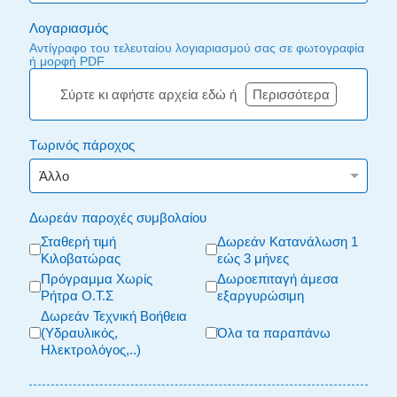
Λογαριασμός
Αντίγραφο του τελευταίου λογιαριασμού σας σε φωτογραφία
ή μορφή PDF
Σύρτε κι αφήστε αρχεία εδώ ή
Περισσότερα
Τωρινός πάροχος
Δωρεάν παροχές συμβολαίου
Σταθερή τιμή
Δωρεάν Κατανάλωση 1
Κιλοβατώρας
εώς 3 μήνες
Πρόγραμμα Χωρίς
Δωροεπιταγή άμεσα
Ρήτρα Ο.Τ.Σ
εξαργυρώσιμη
Δωρεάν Τεχνική Βοήθεια
(Υδραυλικός,
Όλα τα παραπάνω
Ηλεκτρολόγος,..)