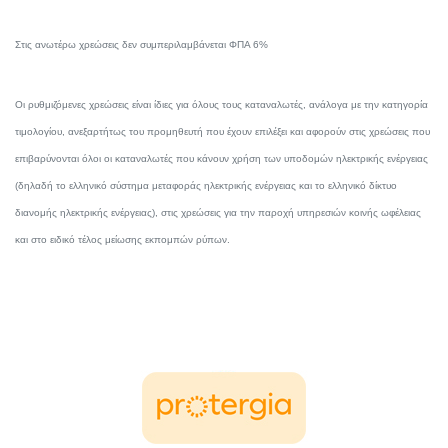
Στις ανωτέρω χρεώσεις δεν συμπεριλαμβάνεται ΦΠΑ 6%
Oι ρυθμιζόμενες χρεώσεις είναι ίδιες για όλους τους καταναλωτές, ανάλογα με την κατηγορία
τιμολογίου, ανεξαρτήτως του προμηθευτή που έχουν επιλέξει και αφορούν στις χρεώσεις που
επιβαρύνονται όλοι οι καταναλωτές που κάνουν χρήση των υποδομών ηλεκτρικής ενέργειας
(δηλαδή το ελληνικό σύστημα μεταφοράς ηλεκτρικής ενέργειας και το ελληνικό δίκτυο
διανομής ηλεκτρικής ενέργειας), στις χρεώσεις για την παροχή υπηρεσιών κοινής ωφέλειας
και στο ειδικό τέλος μείωσης εκπομπών ρύπων.