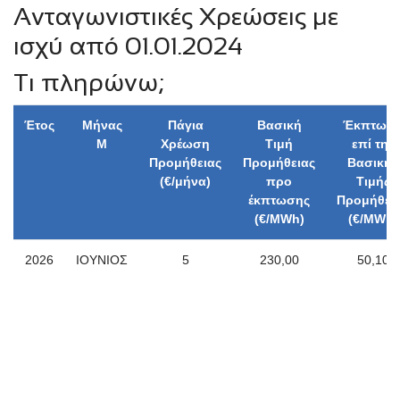
Ανταγωνιστικές Χρεώσεις με
ισχύ από 01.01.2024
Τι πληρώνω;
Έτος
Μήνας
Πάγια
Βασική
Έκπτωσ
Μ
Χρέωση
Τιμή
επί της
Προμήθειας
Προμήθειας
Βασικής
(€/μήνα)
προ
Τιμής
έκπτωσης
Προμήθει
(€/MWh)
(€/MWh)
2026
ΙΟΥΝΙΟΣ
5
230,00
50,10