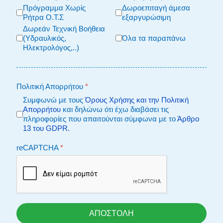
Πρόγραμμα Χωρίς
Δωροεπιταγή άμεσα
Ρήτρα Ο.Τ.Σ
εξαργυρώσιμη
Δωρεάν Τεχνική Βοήθεια
(Υδραυλικός,
Όλα τα παραπάνω
Ηλεκτρολόγος,..)
Πολιτική Απορρήτου
*
Συμφωνώ με τους
Όρους Χρήσης και την Πολιτική
Απορρήτου
και δηλώνω ότι έχω διαβάσει τις
πληροφορίες που απαιτούνται σύμφωνα με το
Άρθρο
13 του GDPR.
reCAPTCHA
*
ΑΠΟΣΤΟΛΗ