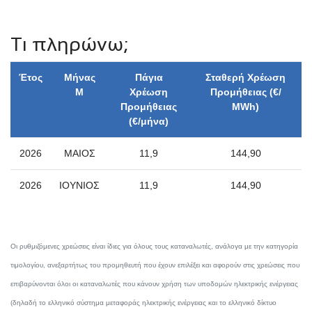
Τι πληρώνω;
Έτος
Μήνας
Πάγια
Σταθερή Χρέωση
Μ
Χρέωση
Προμήθειας (€/
Προμήθειας
ΜWh)
(€/μήνα)
2026
ΜΑΙΟΣ
11,9
144,90
2026
ΙΟΥΝΙΟΣ
11,9
144,90
Oι ρυθμιζόμενες χρεώσεις είναι ίδιες για όλους τους καταναλωτές, ανάλογα με την κατηγορία
τιμολογίου, ανεξαρτήτως του προμηθευτή που έχουν επιλέξει και αφορούν στις χρεώσεις που
επιβαρύνονται όλοι οι καταναλωτές που κάνουν χρήση των υποδομών ηλεκτρικής ενέργειας
(δηλαδή το ελληνικό σύστημα μεταφοράς ηλεκτρικής ενέργειας και το ελληνικό δίκτυο