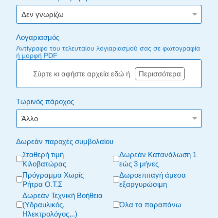
Λογαριασμός
Αντίγραφο του τελευταίου λογιαριασμού σας σε φωτογραφία
ή μορφή PDF
Σύρτε κι αφήστε αρχεία εδώ ή
Περισσότερα
Τωρινός πάροχος
Δωρεάν παροχές συμβολαίου
Σταθερή τιμή
Δωρεάν Κατανάλωση 1
Κιλοβατώρας
εώς 3 μήνες
Πρόγραμμα Χωρίς
Δωροεπιταγή άμεσα
Ρήτρα Ο.Τ.Σ
εξαργυρώσιμη
Δωρεάν Τεχνική Βοήθεια
(Υδραυλικός,
Όλα τα παραπάνω
Ηλεκτρολόγος,..)