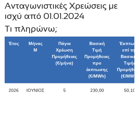
Ανταγωνιστικές Χρεώσεις με
ισχύ από 01.01.2024
Τι πληρώνω;
Έτος
Μήνας
Πάγια
Βασική
Έκπτωσ
Μ
Χρέωση
Τιμή
επί της
Προμήθειας
Προμήθειας
Βασικής
(€/μήνα)
προ
Τιμής
έκπτωσης
Προμήθει
(€/MWh)
(€/MWh)
2026
ΙΟΥΝΙΟΣ
5
230,00
50,10