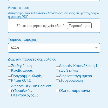
Λογαριασμός
Αντίγραφο του τελευταίου λογιαριασμού σας σε φωτογραφία
ή μορφή PDF
Σύρτε κι αφήστε αρχεία εδώ ή
Περισσότερα
Τωρινός πάροχος
Δωρεάν παροχές συμβολαίου
Σταθερή τιμή
Δωρεάν Κατανάλωση 1
Κιλοβατώρας
εώς 3 μήνες
Πρόγραμμα Χωρίς
Δωροεπιταγή άμεσα
Ρήτρα Ο.Τ.Σ
εξαργυρώσιμη
Δωρεάν Τεχνική Βοήθεια
(Υδραυλικός,
Όλα τα παραπάνω
Ηλεκτρολόγος,..)