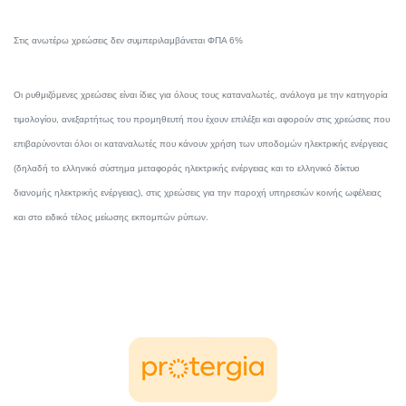
Στις ανωτέρω χρεώσεις δεν συμπεριλαμβάνεται ΦΠΑ 6%
Oι ρυθμιζόμενες χρεώσεις είναι ίδιες για όλους τους καταναλωτές, ανάλογα με την κατηγορία
τιμολογίου, ανεξαρτήτως του προμηθευτή που έχουν επιλέξει και αφορούν στις χρεώσεις που
επιβαρύνονται όλοι οι καταναλωτές που κάνουν χρήση των υποδομών ηλεκτρικής ενέργειας
(δηλαδή το ελληνικό σύστημα μεταφοράς ηλεκτρικής ενέργειας και το ελληνικό δίκτυο
διανομής ηλεκτρικής ενέργειας), στις χρεώσεις για την παροχή υπηρεσιών κοινής ωφέλειας
και στο ειδικό τέλος μείωσης εκπομπών ρύπων.